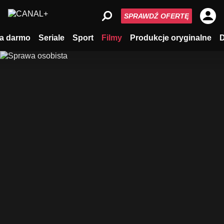
SPRAWDŹ OFERTĘ
a darmo
Seriale
Sport
Filmy
Produkcje oryginalne