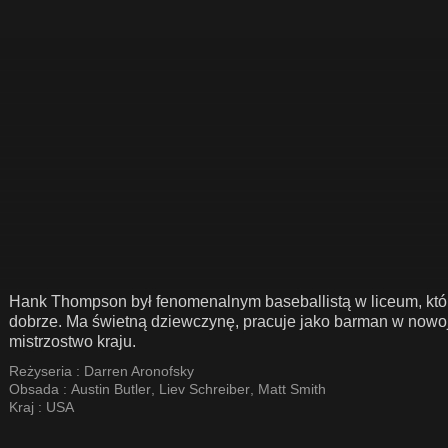
Hank Thompson był fenomenalnym baseballistą w liceum, który
dobrze. Ma świetną dziewczynę, pracuje jako barman w nowojo
mistrzostwo kraju.
Reżyseria :
Darren Aronofsky
Obsada :
Austin Butler
,
Liev Schreiber
,
Matt Smith
Kraj :
USA