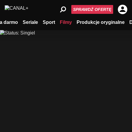
SPRAWDŹ OFERTĘ
a darmo
Seriale
Sport
Filmy
Produkcje oryginalne