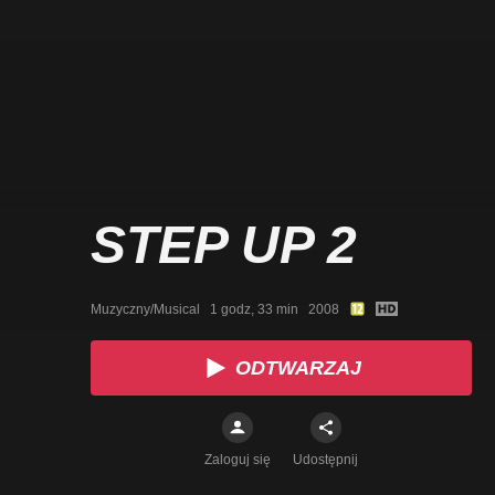
STEP UP 2
Muzyczny/Musical   1 godz, 33 min   2008
ODTWARZAJ
Zaloguj się
Udostępnij