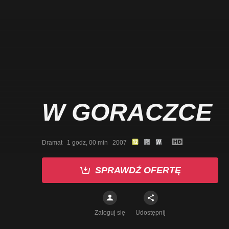
W GORACZCE
Dramat   1 godz, 00 min   2007
SPRAWDŹ OFERTĘ
Zaloguj się
Udostępnij