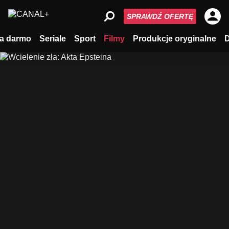
SPRAWDŹ OFERTĘ
a darmo
Seriale
Sport
Filmy
Produkcje oryginalne