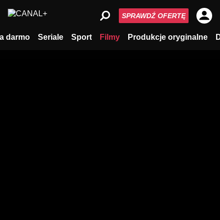
SPRAWDŹ OFERTĘ
a darmo
Seriale
Sport
Filmy
Produkcje oryginalne