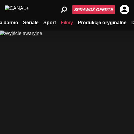
SPRAWDŹ OFERTĘ
a darmo
Seriale
Sport
Filmy
Produkcje oryginalne