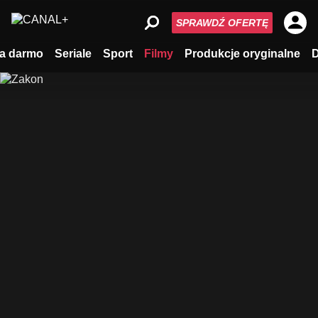
SPRAWDŹ OFERTĘ
a darmo
Seriale
Sport
Filmy
Produkcje oryginalne