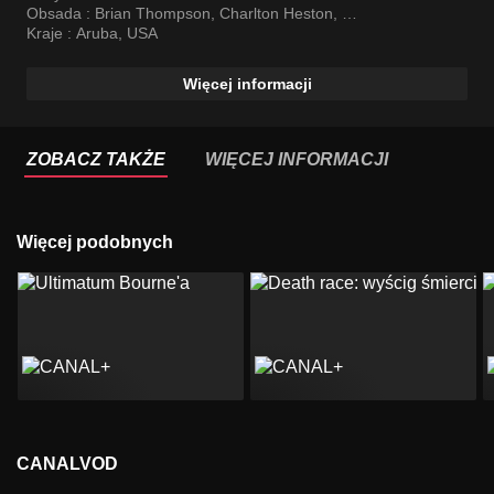
Obsada :
Brian Thompson
,
Charlton Heston
,
Jean-Claude Van Damme
Kraje :
Aruba
,
USA
Więcej informacji
ZOBACZ TAKŻE
WIĘCEJ INFORMACJI
Więcej podobnych
CANALVOD