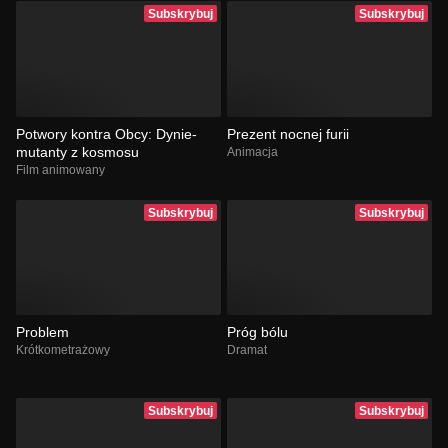
Subskrybuj
Subskrybuj
Potwory kontra Obcy: Dynie-
Prezent nocnej furii
mutanty z kosmosu
Animacja
Film animowany
Subskrybuj
Subskrybuj
Problem
Próg bólu
Krótkometrażowy
Dramat
Subskrybuj
Subskrybuj