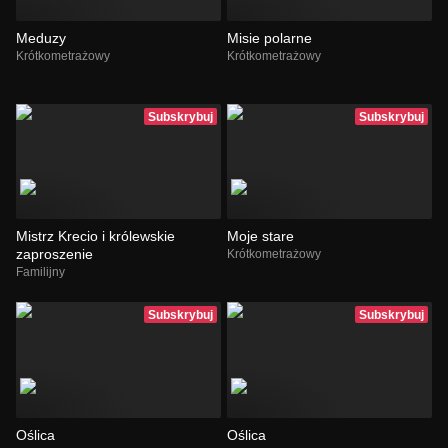
Meduzy
Misie polarne
Krótkometrażowy
Krótkometrażowy
Subskrybuj
Subskrybuj
Mistrz Krecio i królewskie
Moje stare
zaproszenie
Krótkometrażowy
Familijny
Subskrybuj
Subskrybuj
Oślica
Oślica