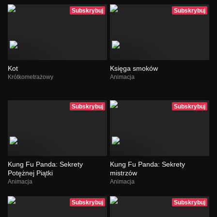
Subskrybuj
Subskrybuj
Kot
Księga smoków
Krótkometrażowy
Animacja
Subskrybuj
Subskrybuj
Kung Fu Panda: Sekrety
Kung Fu Panda: Sekrety
Potężnej Piątki
mistrzów
Animacja
Animacja
Subskrybuj
Subskrybuj