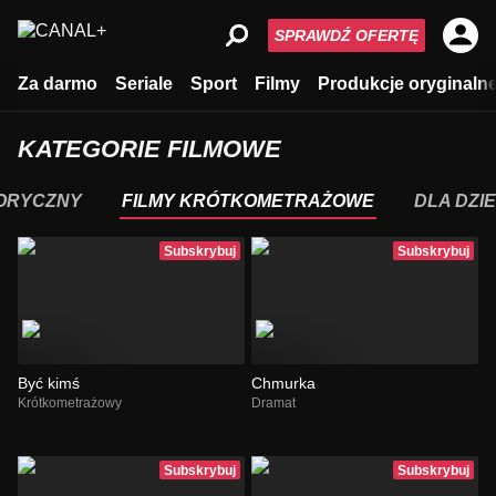
SPRAWDŹ OFERTĘ
Za darmo
Seriale
Sport
Filmy
Produkcje oryginaln
KATEGORIE FILMOWE
ORYCZNY
FILMY KRÓTKOMETRAŻOWE
DLA DZIE
Subskrybuj
Subskrybuj
Być kimś
Chmurka
Krótkometrażowy
Dramat
Subskrybuj
Subskrybuj