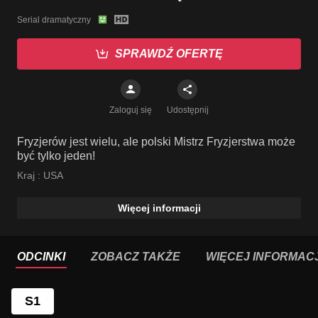
Serial dramatyczny
SPRAWDŹ OFERTĘ
Zaloguj się
Udostępnij
Fryzjerów jest wielu, ale polski Mistrz Fryzjerstwa może
być tylko jeden!
Kraj :
USA
Więcej informacji
ODCINKI
ZOBACZ TAKŻE
WIĘCEJ INFORMACJ
S1