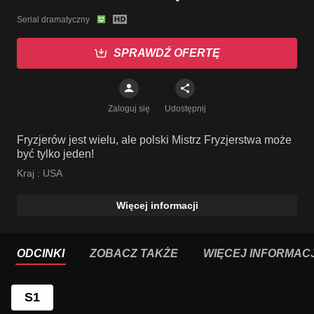
Serial dramatyczny
SPRAWDŹ OFERTĘ
Zaloguj się
Udostępnij
Fryzjerów jest wielu, ale polski Mistrz Fryzjerstwa może
być tylko jeden!
Kraj :
USA
Więcej informacji
ODCINKI
ZOBACZ TAKŻE
WIĘCEJ INFORMACJ
S1