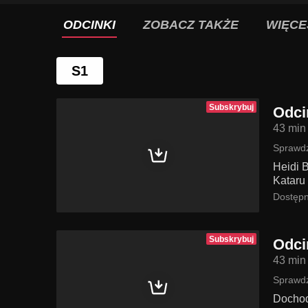
ODCINKI
ZOBACZ TAKŻE
WIĘCE
S1
Subskrybuj
Odci
43 min
Sprawdź
Heidi B
Kataru
Dostępn
Subskrybuj
Odci
43 min
Sprawdź
Dochod