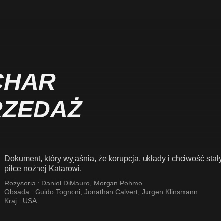
CHAR
RZEDAŻ
Dokument, który wyjaśnia, że korupcja, układy i chciwość sta
piłce nożnej Katarowi.
Reżyseria :
Daniel DiMauro
,
Morgan Pehme
Obsada :
Guido Tognoni
,
Jonathan Calvert
,
Jurgen Klinsmann
Kraj :
USA