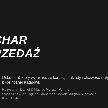
CHAR
RZEDAŻ
Dokument, który wyjaśnia, że korupcja, układy i chciwość sta
piłce nożnej Katarowi.
Reżyseria :
Daniel DiMauro
,
Morgan Pehme
Obsada :
Guido Tognoni
,
Jonathan Calvert
,
Jurgen Klinsmann
Kraj :
USA