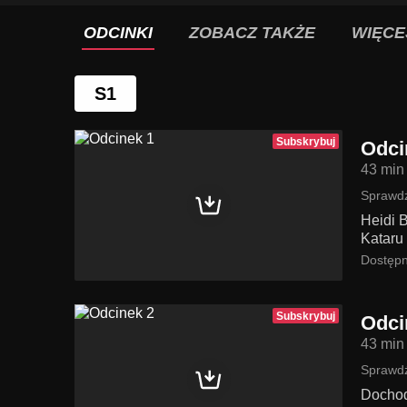
ODCINKI
ZOBACZ TAKŻE
WIĘCE
S1
Subskrybuj
Odci
43 min
Sprawdź
Heidi B
Kataru
Dostępn
Subskrybuj
Odci
43 min
Sprawdź
Dochod