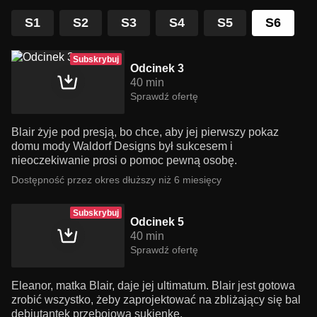
S1
S2
S3
S4
S5
S6
Subskrybuj
Odcinek 3
40 min
Sprawdź ofertę
Blair żyje pod presją, bo chce, aby jej pierwszy pokaz
domu mody Waldorf Designs był sukcesem i
nieoczekiwanie prosi o pomoc pewną osobę.
Dostępność przez okres dłuższy niż 6 miesięcy
Subskrybuj
Odcinek 5
40 min
Sprawdź ofertę
Eleanor, matka Blair, daje jej ultimatum. Blair jest gotowa
zrobić wszystko, żeby zaprojektować na zbliżający się bal
debiutantek przebojową sukienkę.