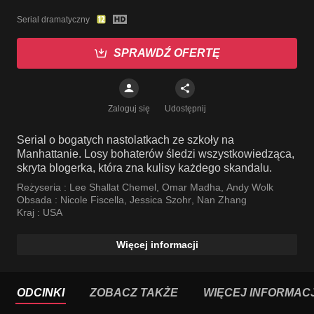
Serial dramatyczny
SPRAWDŹ OFERTĘ
Zaloguj się
Udostępnij
Serial o bogatych nastolatkach ze szkoły na
Manhattanie. Losy bohaterów śledzi wszystkowiedząca,
skryta blogerka, która zna kulisy każdego skandalu.
Reżyseria :
Lee Shallat Chemel
,
Omar Madha
,
Andy Wolk
Obsada :
Nicole Fiscella
,
Jessica Szohr
,
Nan Zhang
Kraj :
USA
Więcej informacji
ODCINKI
ZOBACZ TAKŻE
WIĘCEJ INFORMACJ