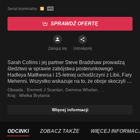
Serial kryminalny
SPRAWDŹ OFERTĘ
Zaloguj się
Udostępnij
Sarah Collins i jej partner Steve Bradshaw prowadzą
śledztwo w sprawie zabójstwa posterunkowego
Hadleya Matthewsa i 15-letniej uchodźczyni z Libii, Fary
Mehenni. Wszystko wskazuje na to, że oboje skoczyli z
dachu Portland Tower.
Obsada :
Emmett J Scanlan
,
Gemma Whelan
,
Jimmy Akingbola
Kraj :
Wielka Brytania
Więcej informacji
ODCINKI
ZOBACZ TAKŻE
WIĘCEJ INFORMACJ