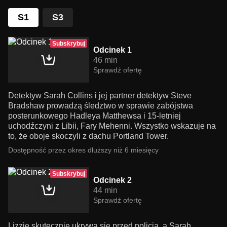
S1
S3
Subskrybuj
Odcinek 1
46 min
Sprawdź ofertę
Detektyw Sarah Collins i jej partner detektyw Steve
Bradshaw prowadzą śledztwo w sprawie zabójstwa
posterunkowego Hadleya Matthewsa i 15-letniej
uchodźczyni z Libii, Fary Mehenni. Wszystko wskazuje na
to, że oboje skoczyli z dachu Portland Tower.
Dostępność przez okres dłuższy niż 6 miesięcy
Subskrybuj
Odcinek 2
44 min
Sprawdź ofertę
Lizzie skutecznie ukrywa się przed policją, a Sarah