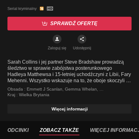
Serial kryminalny
SPRAWDŹ OFERTĘ
Zaloguj się
Udostępnij
Sarah Collins i jej partner Steve Bradshaw prowadzą
śledztwo w sprawie zabójstwa posterunkowego
Hadleya Matthewsa i 15-letniej uchodźczyni z Libii, Fary
Mehenni. Wszystko wskazuje na to, że oboje skoczyli z
dachu Portland Tower.
Obsada :
Emmett J Scanlan
,
Gemma Whelan
,
Jimmy Akingbola
Kraj :
Wielka Brytania
Więcej informacji
ODCINKI
ZOBACZ TAKŻE
WIĘCEJ INFORMACJ