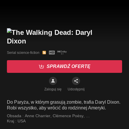
Serial science-fiction
SPRAWDŹ OFERTĘ
Zaloguj się
Udostępnij
Do Paryża, w którym grasują zombie, trafia Daryl Dixon.
Robi wszystko, aby wrócić do rodzinnej Ameryki.
Obsada :
Anne Charrier
,
Clémence Poésy
,
Louis Puech Scigliuzzi
Kraj :
USA