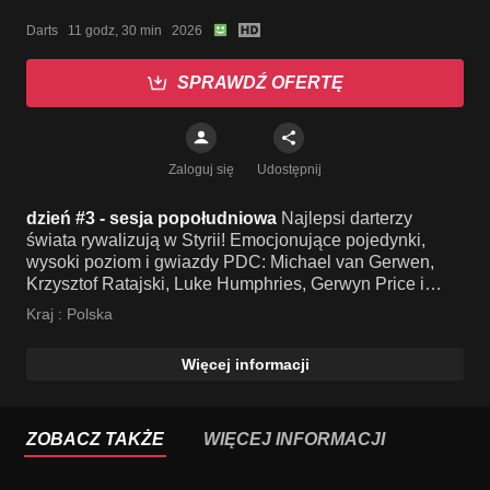
Darts   11 godz, 30 min   2026
SPRAWDŹ OFERTĘ
Zaloguj się
Udostępnij
dzień #3 - sesja popołudniowa
Najlepsi darterzy
świata rywalizują w Styrii! Emocjonujące pojedynki,
wysoki poziom i gwiazdy PDC: Michael van Gerwen,
Krzysztof Ratajski, Luke Humphries, Gerwyn Price i
Peter Wright i walczą o prestiżowy tytuł przed austriacką
Kraj :
Polska
publicznością.
Więcej informacji
ZOBACZ TAKŻE
WIĘCEJ INFORMACJI