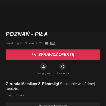
POZNAŃ - PIŁA
Żużel   3 godz, 30 min   2026
SPRAWDŹ OFERTĘ
Zaloguj się
Udostępnij
7. runda Metalkas 2. Ekstraligi
Spotkanie w siódmej
rundzie.
Kraj :
Polska