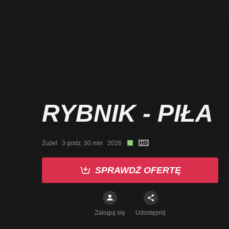
RYBNIK - PIŁA
Żużel   3 godz, 30 min   2026
SPRAWDŹ OFERTĘ
Zaloguj się
Udostępnij