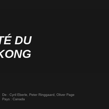
TÉ DU
EKONG
De :
Cyril Eberle
,
Peter Ringgaard
,
Oliver Page
Pays :
Canada