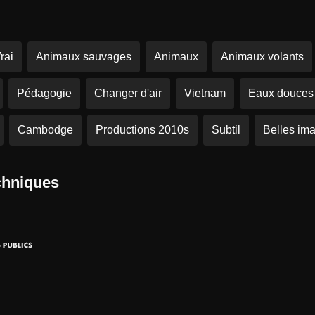
rai
Animaux sauvages
Animaux
Animaux volants
Pédagogie
Changer d'air
Vietnam
Eaux douces
Cambodge
Productions 2010s
Subtil
Belles im
chniques