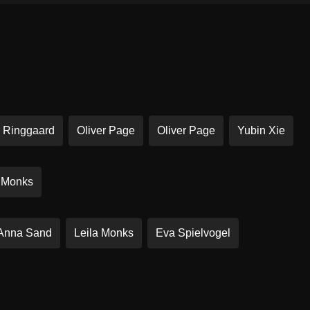
r Ringgaard
Oliver Page
Oliver Page
Yubin Xie
a Monks
Anna Sand
Leila Monks
Eva Spielvogel