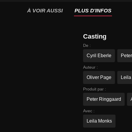
À VOIR AUSSI
PLUS D'INFOS
Casting
De :
Cyril Eberle
Pete
Auteur :
Oliver Page
Leil
Produit par :
Peter Ringgaard
Avec :
Leila Monks