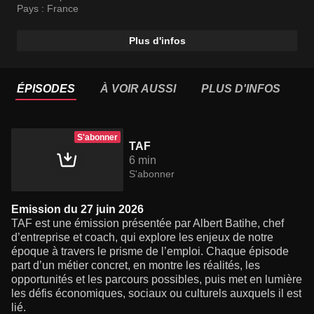
lumière les défis économiques, sociaux ou culturels
Pays :
France
auxquels il est lié.
Plus d'infos
ÉPISODES
À VOIR AUSSI
PLUS D'INFOS
S'abonner
TAF
6 min
S'abonner
Emission du 27 juin 2026
TAF est une émission présentée par Albert Batihe, chef
d’entreprise et coach, qui explore les enjeux de notre
époque à travers le prisme de l’emploi. Chaque épisode
part d’un métier concret, en montre les réalités, les
opportunités et les parcours possibles, puis met en lumière
les défis économiques, sociaux ou culturels auxquels il est
lié.