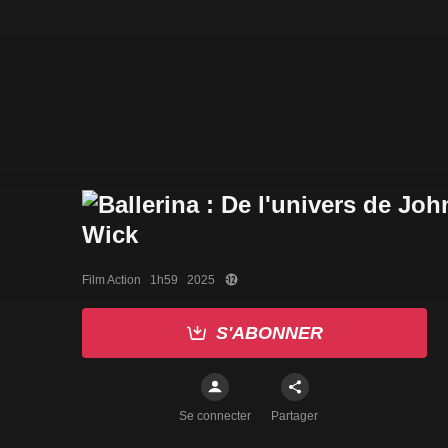
Film Action   1h59   2025
S'ABONNER
Se connecter
Partager