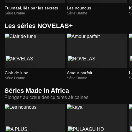
Tuumaal, liés par les secrets
Les nounous
K
Série Drame
Série Drame
S
Les séries NOVELAS+
Clair de lune
Amour parfait
L
Série Drame
Série Drame
S
Séries Made in Africa
Plongez au cœur des cultures africaines