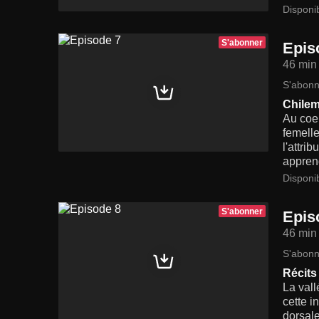
Disponi
S'abonner
Epis
46 min
S'abonn
Chilem
Au coeu
femelle
l'attri
apprend
Disponi
S'abonner
Epis
46 min
S'abonn
Récits
La val
cette i
dorsale