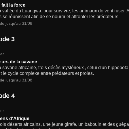
 fait la force
 vallée du Luangwa, pour survivre, les animaux doivent ruser. Al
s se réunissent afin de se nourrir et affronter les prédateurs.
ble jusqu'au 31/08
ode 3
er
eurs de la savane
 savane africaine, trois décès mystérieux , celui d'un hippopotam
t le cycle complexe entre prédateurs et proies.
ble jusqu'au 31/08
ode 4
er
ens d'Afrique
ois déserts africains, une jeune girafe, un babouin et des guép