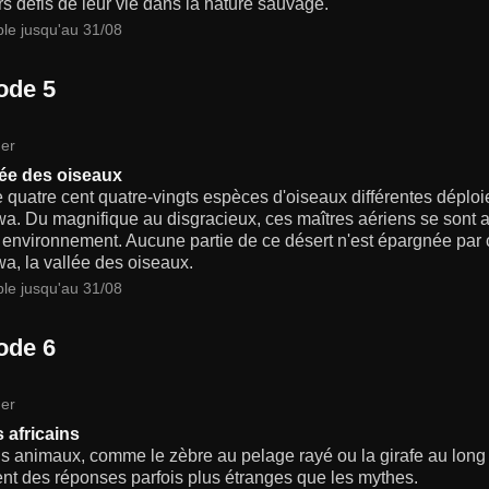
s défis de leur vie dans la nature sauvage.
ble jusqu'au 31/08
ode 5
er
lée des oiseaux
 quatre cent quatre-vingts espèces d'oiseaux différentes déploie
a. Du magnifique au disgracieux, ces maîtres aériens se sont a
 environnement. Aucune partie de ce désert n'est épargnée par c
a, la vallée des oiseaux.
ble jusqu'au 31/08
ode 6
er
 africains
s animaux, comme le zèbre au pelage rayé ou la girafe au long c
nt des réponses parfois plus étranges que les mythes.