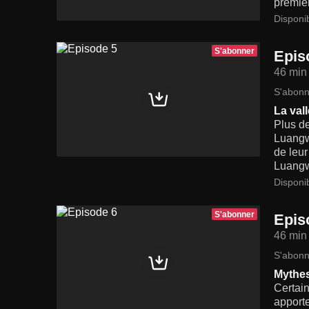
premier
Disponi
S'abonner
Epis
46 min
S'abonn
La val
Plus de
Luangw
de leur
Luangw
Disponi
S'abonner
Epis
46 min
S'abonn
Mythes
Certain
apporte