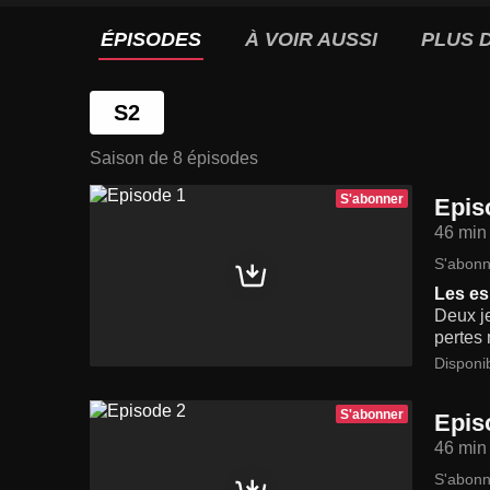
ÉPISODES
À VOIR AUSSI
PLUS D
S2
Saison de 8 épisodes
S'abonner
Epis
46 min
S'abonn
Les es
Deux je
pertes 
Disponi
S'abonner
Epis
46 min
S'abonn