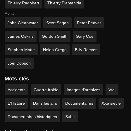
Thierry Ragobert
Thierry Piantanida
Avec :
John Clearwater
Scott Sagan
Peter Feaver
James Oskins
Gordon Smith
Gary Coe
Stephen Motte
Helen Gregg
Billy Reeves
Joel Dobson
Mots-clés
Accidents
Guerre froide
Images d'archives
Vrai
L'Histoire
Dans les airs
Documentaires
XXe siècle
Documentaires historiques
Subtil