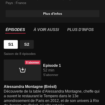
l’influence de leurs origines géographiques.
Pays :
France
Plus d'infos
ÉPISODES
À VOIR AUSSI
PLUS D'INFOS
S1
S2
Saison de 8 épisodes
S'abonner
Episode 1
52 min
S'abonner
Alessandra Montagne (Brésil)
Découverte de la table d'Alessandra Montagne, cheffe qui
a ouvert le restaurant le Tempero dans le 13e
arrondissement de Paris en 2012, et de son univers à Rio