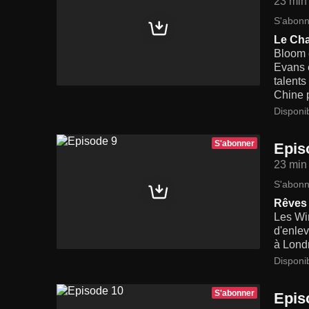
23 min
S'abonn
Le Ch
Bloom e
Evans e
talents
Chine p
Disponi
S'abonner
Epis
23 min
S'abonn
Rêves 
Les Wi
d'enlev
à Lond
Disponi
S'abonner
Epis