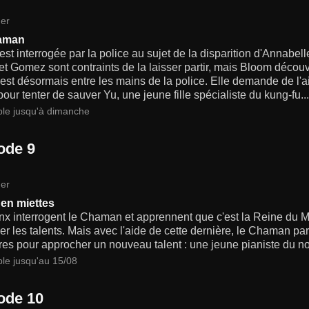
er
aman
st interrogée par la police au sujet de la disparition d'Annabel
t Gomez sont contraints de la laisser partir, mais Bloom décou
 est désormais entre les mains de la police. Elle demande de l'a
our tenter de sauver Yu, une jeune fille spécialiste du kung-fu...
ble jusqu'à dimanche
ode 9
er
en miettes
nx interrogent le Chaman et apprennent que c'est la Reine du
er les talents. Mais avec l'aide de cette dernière, le Chaman par
res pour approcher un nouveau talent : une jeune pianiste du n
ble jusqu'au 15/08
ode 10