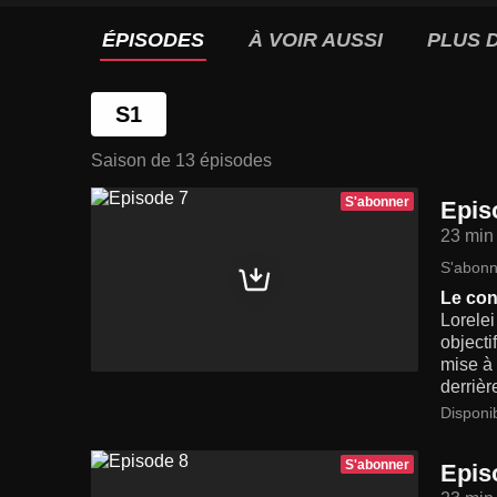
ÉPISODES
À VOIR AUSSI
PLUS D
S1
Saison de 13 épisodes
S'abonner
Epis
23 min
S'abonn
Le con
Lorelei
objecti
mise à 
derrièr
Disponi
S'abonner
Epis