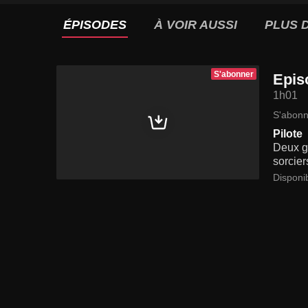
ÉPISODES
À VOIR AUSSI
PLUS D
S'abonner
Epis
1h01
S'abonn
Pilote
Deux ge
sorcier
Disponi