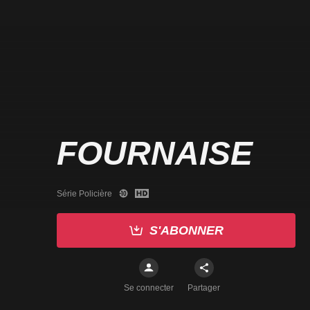
FOURNAISE
Série Policière
S'ABONNER
Se connecter
Partager