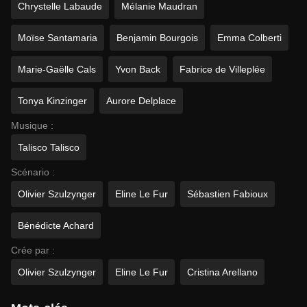
Chrystelle Labaude
Mélanie Maudran
Moïse Santamaria
Benjamin Bourgois
Emma Colberti
Marie-Gaëlle Cals
Yvon Back
Fabrice de Villeplée
Tonya Kinzinger
Aurore Delplace
Musique :
Talisco Talisco
Scénario :
Olivier Szulzynger
Eline Le Fur
Sébastien Fabioux
Bénédicte Achard
Crée par :
Olivier Szulzynger
Eline Le Fur
Cristina Arellano