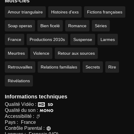
Mots-clés
Amour triangulaire
Histoires d'exs
Fictions françaises
Soap operas
Bien ficelé
Romance
Séries
France
Productions 2010s
Suspense
Larmes
Meurtres
Violence
Retour aux sources
Retrouvailles
Relations familiales
Secrets
Rire
Révélations
Informations techniques
Qualité Vidéo :
Qualité du son :
Accessibilité :
Pays :
France
Contrôle Parental :