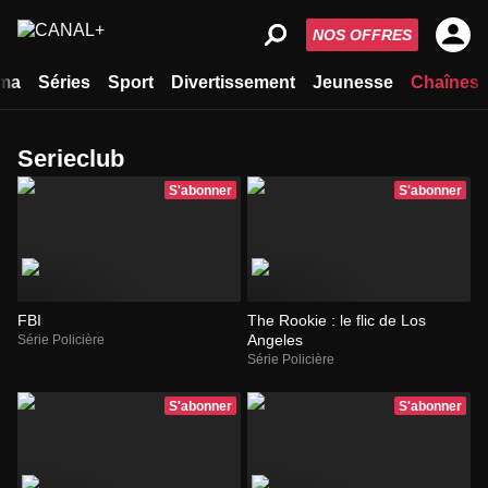
NOS OFFRES
ma
Séries
Sport
Divertissement
Jeunesse
Chaînes
Serieclub
S'abonner
S'abonner
FBI
The Rookie : le flic de Los
Angeles
Série Policière
Série Policière
S'abonner
S'abonner