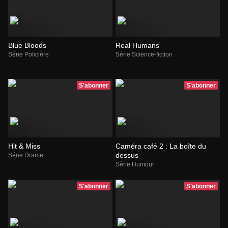
Blue Bloods
Real Humans
Série Policière
Série Science-fiction
S'abonner
S'abonner
Hit & Miss
Caméra café 2 : La boîte du
dessus
Série Drame
Série Humour
S'abonner
S'abonner