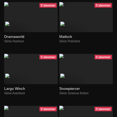
S'abonner
S'abonner
Dramaworld
Matlock
Série Humour
Série Policière
S'abonner
S'abonner
Largo Winch
Snowpiercer
Série Aventure
Série Science-fiction
S'abonner
S'abonner