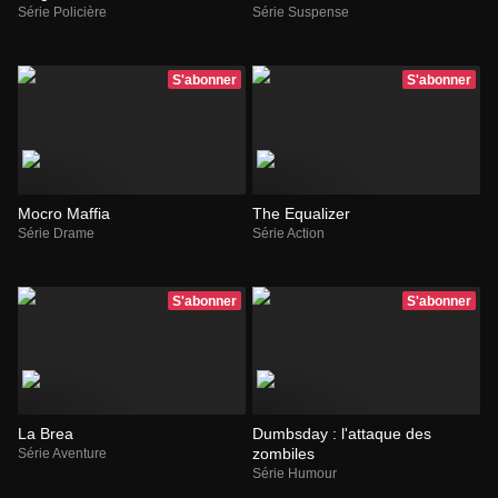
Série Policière
Série Suspense
S'abonner
S'abonner
Mocro Maffia
The Equalizer
Série Drame
Série Action
S'abonner
S'abonner
La Brea
Dumbsday : l'attaque des
zombiles
Série Aventure
Série Humour