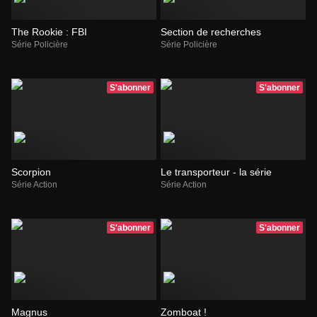
The Rookie : FBI
Section de recherches
Série Policière
Série Policière
S'abonner
S'abonner
Scorpion
Le transporteur - la série
Série Action
Série Action
S'abonner
S'abonner
Magnus
Zomboat !