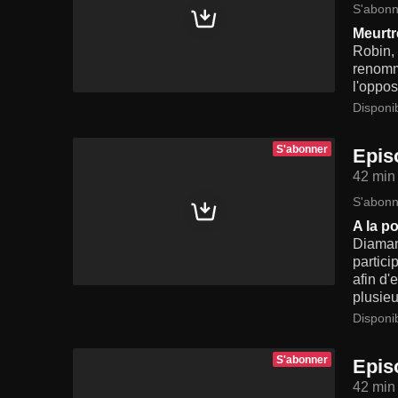
S'abonn
Meurt
Robin, 
renommé
l'oppos
Disponi
S'abonner
Epis
42 min
S'abonn
A la p
Diamant
partici
afin d'
plusieu
Disponi
S'abonner
Epis
42 min