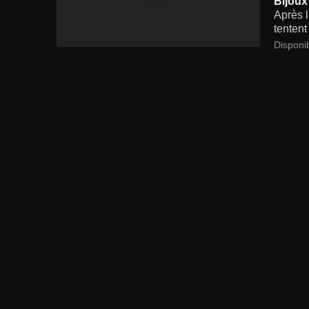
Bijoux
Après l
tentent
Disponi