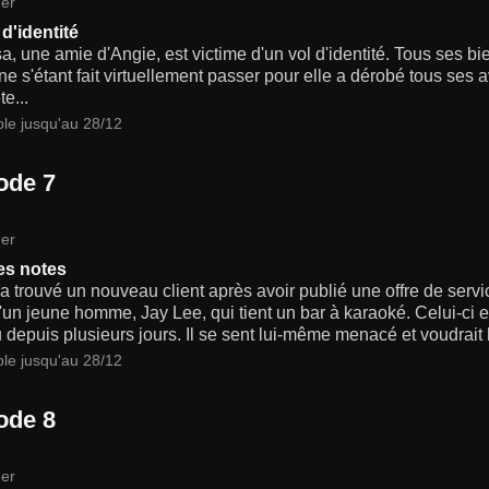
er
d'identité
, une amie d'Angie, est victime d'un vol d'identité. Tous ses b
e s'étant fait virtuellement passer pour elle a dérobé tous ses
te...
ble jusqu'au 28/12
ode 7
er
es notes
 trouvé un nouveau client après avoir publié une offre de servic
d'un jeune homme, Jay Lee, qui tient un bar à karaoké. Celui-ci e
 depuis plusieurs jours. Il se sent lui-même menacé et voudrait b
ble jusqu'au 28/12
ode 8
er