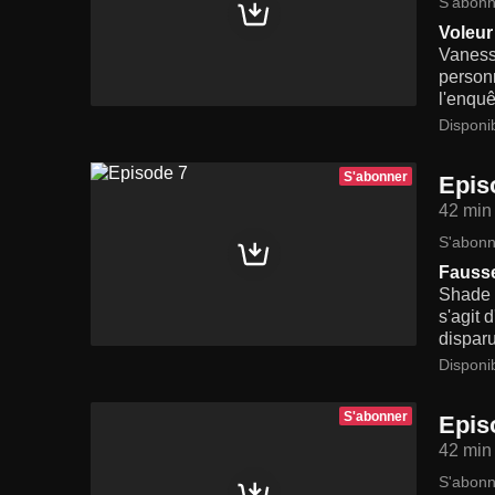
S'abonn
Voleur 
Vanessa
personn
l'enquê
Disponi
S'abonner
Epis
42 min
S'abonn
Fauss
Shade a
s'agit 
disparu
Disponi
S'abonner
Epis
42 min
S'abonn