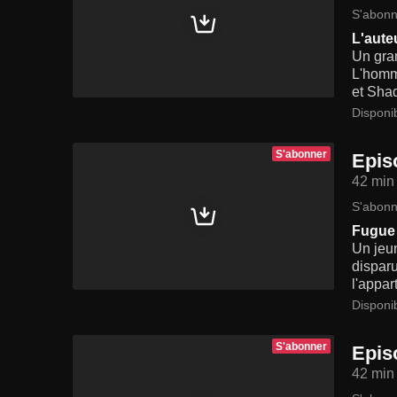
S'abonn
L'auteu
Un gran
L'homme
et Shad
Disponi
S'abonner
Epis
42 min
S'abonn
Fugue 
Un jeun
disparu
l'appar
Disponi
S'abonner
Epis
42 min