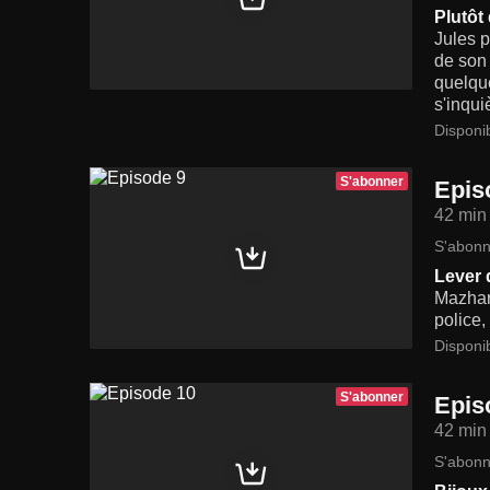
Plutôt
Jules p
de son 
quelque
s'inqui
Disponi
S'abonner
Epis
42 min
S'abonn
Lever 
Mazhari
police,
Disponi
S'abonner
Epis
42 min
S'abonn