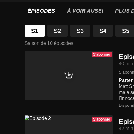
ÉPISODES
À VOIR AUSSI
PLUS D
S1
S2
S3
S4
S5
Saison de 10 épisodes
S'abonner
Epis
40 min
S'abonn
Parten
Matt Sh
malaise
l'innoc
Disponi
S'abonner
Epis
42 min