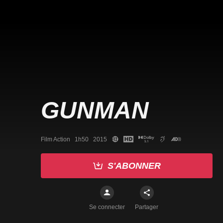
GUNMAN
Film Action   1h50   2015
S'ABONNER
Se connecter
Partager