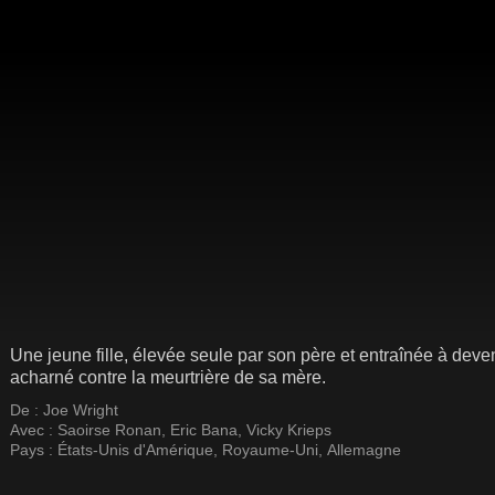
Une jeune fille, élevée seule par son père et entraînée à deve
acharné contre la meurtrière de sa mère.
De :
Joe Wright
Avec :
Saoirse Ronan
,
Eric Bana
,
Vicky Krieps
Pays :
États-Unis d'Amérique
,
Royaume-Uni
,
Allemagne