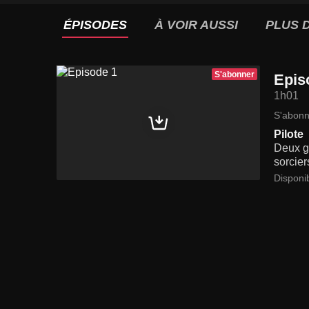
ÉPISODES
À VOIR AUSSI
PLUS D
S'abonner
Epis
1h01
S'abonn
Pilote
Deux ge
sorcier
Disponi