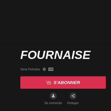
FOURNAISE
Série Policière
S'ABONNER
Se connecter
Partager