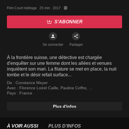
Film Court métrage   25 min   2017
S'ABONNER
Se connecter
Partager
À la frontière suisse, une détective est chargée
d'enquêter sur une femme dont les allées et venues
inquiètent son mari. La filature se met en place, la nuit
tombe et le désir refait surface...
De :
Constance Meyer
Avec :
Florence Loiret Caille
,
Pauline Coffre
,
Gérard Depardieu
Pays :
France
Plus d'infos
À VOIR AUSSI
PLUS D'INFOS