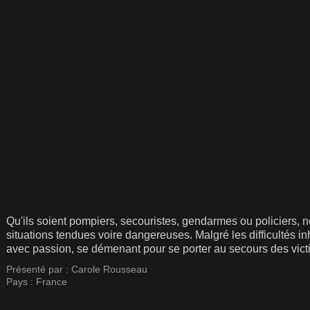
Qu'ils soient pompiers, secouristes, gendarmes ou policiers,
situations tendues voire dangereuses. Malgré les difficultés inh
avec passion, se démenant pour se porter au secours des victim
les lois. Carole Rousseau présente des reportages en immersi
Présenté par :
Carole Rousseau
Pays :
France