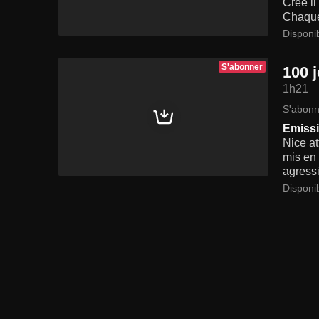
Créé il
Chaque 
Disponi
S'abonner
100 j
1h21
S'abonn
Emissi
Nice at
mis en 
agressi
Disponib