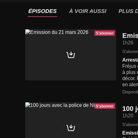
ÉPISODES
À VOIR AUSSI
PLUS D
S'abonner
Emis
1h26
S'abonn
Arrest
Fréjus 
à plus 
décor. 
en aler
Disponi
S'abonner
100 j
1h20
S'abonn
Emissi