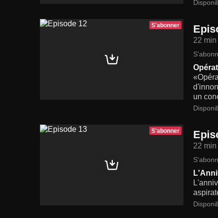
Disponi
S'abonner
Epis
22 min
S'abonn
Opérat
«Opérat
d'innon
un conc
Disponi
S'abonner
Epis
22 min
S'abonn
L'Anni
L'anniv
aspirat
Disponi