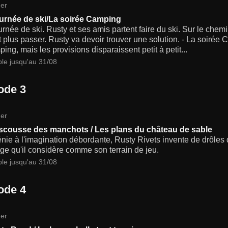
er
urnée de ski/La soirée Camping
rnée de ski. Rusty et ses amis partent faire du ski. Sur le chemin
 plus passer. Rusty va devoir trouver une solution. - La soirée 
ing, mais les provisions disparaissent petit à petit...
ble jusqu'au 31/08
ode 3
er
escousse des manchots / Les plans du château de sable
énie à l'imagination débordante, Rusty Rivets invente de drôles
ge qu'il considère comme son terrain de jeu.
ble jusqu'au 31/08
ode 4
er