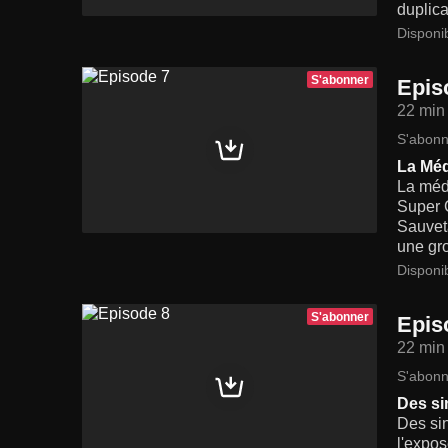
duplica
Disponi
S'abonner
Epis
22 min
S'abonn
La Méd
La méda
Super C
Sauveta
une gro
Disponi
S'abonner
Epis
22 min
S'abonn
Des si
Des sin
l'expos