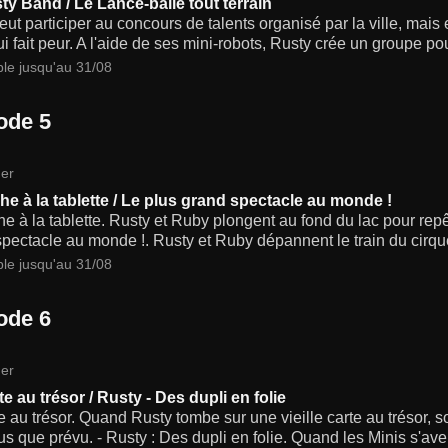
ty Band / Le Lance-balle tout terrain
ut participer au concours de talents organisé par la ville, mais e
ui fait peur. A l'aide de ses mini-robots, Rusty crée un groupe p
ble jusqu'au 31/08
ode 5
er
he à la tablette / Le plus grand spectacle au monde !
e à la tablette. Rusty et Ruby plongent au fond du lac pour repê
pectacle au monde !. Rusty et Ruby dépannent le train du cirq
ble jusqu'au 31/08
ode 6
er
e au trésor / Rusty - Des dupli en folie
e au trésor. Quand Rusty tombe sur une vieille carte au trésor, s
us que prévu. - Rusty : Des dupli en folie. Quand les Minis s'av