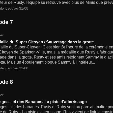
teur de Rusty, l'équipe se retrouve avec plus de Minis que prévu
ble jusqu'au 31/08
ode 7
er
aille du Super Citoyen / Sauvetage dans la grotte
ille du Super-Citoyen. C'est bientôt l'heure de la cérémonie e
itoyen de Sparkton-Ville, mais la médaille que Rusty a fabriqué
ge dans la grotte. Rusty et ses amis rejoignent Sammy le glacie
tte. Mais un éboulement bloque Sammy à l'intérieur...
ble jusqu'au 31/08
ode 8
er
nges... et des Bananes/ La piste d'atterrissage
ges... et des bananes. Rusty et Ruby vont au parc animalier pou
é de Ruby. - La piste d'atterrissage. Rusty vient de finir la cons