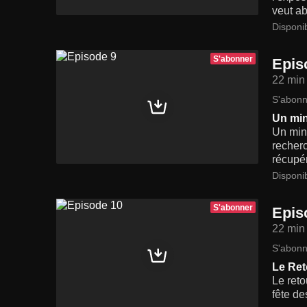
veut ab
Disponi
S'abonner
Epis
22 min
S'abonn
Un min
Un mini
recherc
récupér
Disponi
S'abonner
Epis
22 min
S'abonn
Le Ret
Le reto
fête de