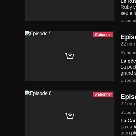
Le Rus
Ruby ve
seule l
Disponi
S'abonner
Epis
22 min
S'abonn
La pêc
La pêch
grand s
Disponi
S'abonner
Epis
22 min
S'abonn
La Cart
La cart
bien pl