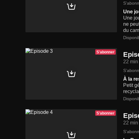
S'abonn
Une jo
Une jou
ne peut
du camp
Disponi
S'abonner
Epis
22 min
S'abonn
À la r
Petit g
recycla
Disponi
S'abonner
Epis
22 min
S'abonn