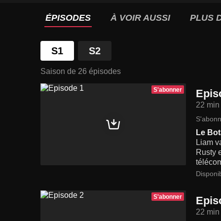
ÉPISODES
À VOIR AUSSI
PLUS D
S1
S2
Saison de 26 épisodes
S'abonner
Epis
22 min
S'abonn
Le Bot
Liam va
Rusty e
téléco
Disponi
S'abonner
Epis
22 min