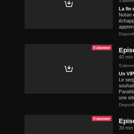
S'abonn
La fin
Nolan e
échappe
apprend
Disponi
S'abonner
Epis
40 min
S'abonn
Un VIP
Le serg
souhait
Parallè
une situ
Disponi
S'abonner
Epis
39 min