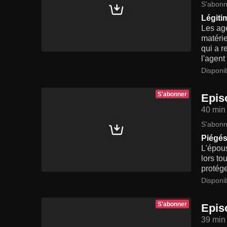
S'abonn
Légiti
Les ag
matérie
qui a r
l'agent
Disponi
S'abonner
Epis
40 min
S'abonn
Piégé
L'épous
lors to
protége
Disponi
S'abonner
Epis
39 min