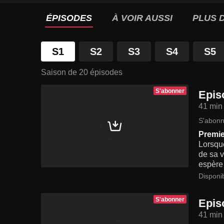
ÉPISODES
À VOIR AUSSI
PLUS D
S1
S2
S3
S4
S5
Saison de 20 épisodes
S'abonner
Epis
41 min
S'abonn
Premie
Lorsque
de sa v
espère 
Disponi
S'abonner
Epis
41 min