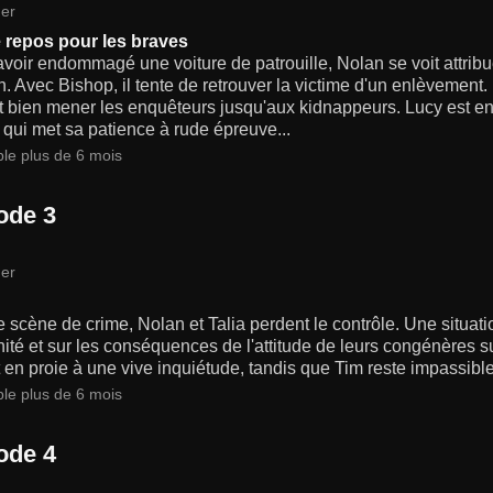
er
 repos pour les braves
voir endommagé une voiture de patrouille, Nolan se voit attrib
n. Avec Bishop, il tente de retrouver la victime d'un enlèvement
t bien mener les enquêteurs jusqu'aux kidnappeurs. Lucy est e
r, qui met sa patience à rude épreuve...
ble plus de 6 mois
ode 3
er
 scène de crime, Nolan et Talia perdent le contrôle. Une situatio
ité et sur les conséquences de l'attitude de leurs congénères su
t en proie à une vive inquiétude, tandis que Tim reste impassibl
ble plus de 6 mois
ode 4