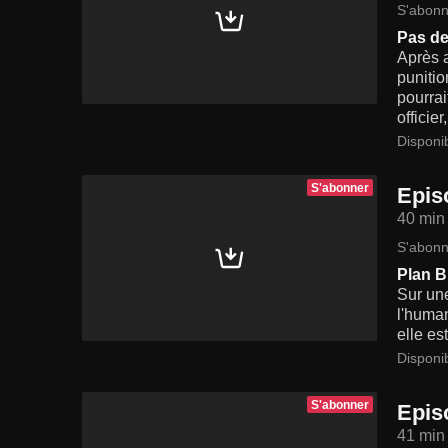
S'abonn
Pas de
Après a
punitio
pourrai
officie
Disponi
S'abonner
Epis
40 min
S'abonn
Plan B
Sur une
l'human
elle es
Disponi
S'abonner
Epis
41 min