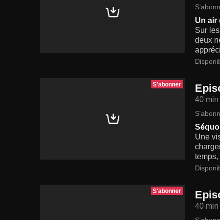
S'abonn
Un air 
Sur les
deux ne
appréci
Disponi
S'abonner
Epis
40 min
S'abonn
Séquo
Une vis
chargen
temps, 
Disponi
S'abonner
Epis
40 min