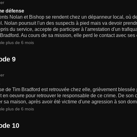
er
me défense
ents Nolan et Bishop se rendent chez un dépanneur local, où d
l. Nolan poursuit l'un des suspects à pied mais va devoir prend
epris du service, accepte de participer à l'arrestation d'un trafiq
 Bradford. Au cours de sa mission, elle perd le contact avec ses 
ble plus de 6 mois
ode 9
er
s
e de Tim Bradford est retrouvée chez elle, grièvement blessée pa
ut en oeuvre pour retrouver le responsable de ce crime. De son c
r sa maison, après avoir été victime d'une agression à son domic
ble plus de 6 mois
ode 10