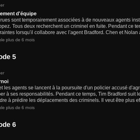
er
ement d'équipe
rues sont temporairement associées à de nouveaux agents instr
pez. Tous deux recherchent un criminel en fuite. Pendant ce te
raintes lorsqu'il collabore avec l'agent Bradford. Chen et Nolan a
ble plus de 6 mois
ode 5
er
rnoi
t les agents se lancent à la poursuite d'un policier accusé d'agre
r à ses responsabilités. Pendant ce temps, Tim Bradford suit 
re à prédire les déplacements des criminels. Il veut être plus eff
ble plus de 6 mois
ode 6