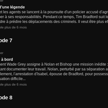
er
 d'une légende
t les agents se lancent à la poursuite d'un policier accusé d'agre
r à ses responsabilités. Pendant ce temps, Tim Bradford suit 
re à prédire les déplacements des criminels. Il veut être plus eff
ble plus de 6 mois
ode 7
er
 à bord
ent Wade Grey assigne à Nolan et Bishop une mission inédite : p
ant documenter leur travail. Nolan, perturbé par sa séparation 
lement, l'arrestation d'Isabel, épouse de Bradford, pour posses
ation difficile...
ble plus de 6 mois
ode 8