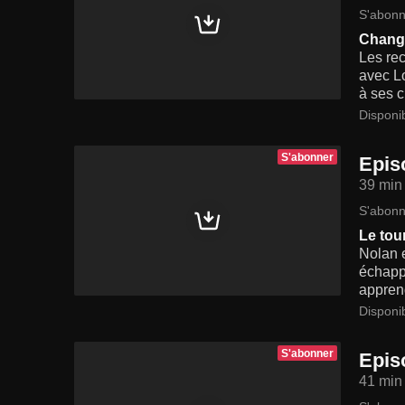
S'abonn
Chang
Les rec
avec Lo
à ses c
Disponi
S'abonner
Epis
39 min
S'abonn
Le tou
Nolan e
échappe
apprend
Disponi
S'abonner
Epis
41 min