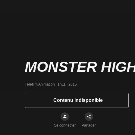
MONSTER HIGH
Téléfilm Animation   1h11   2015
Contenu indisponible
Se connecter
Partager