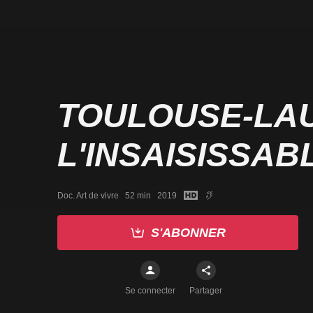
TOULOUSE-LA
L'INSAISISSAB
Doc. Art de vivre   52 min   2019
S'ABONNER
Se connecter
Partager