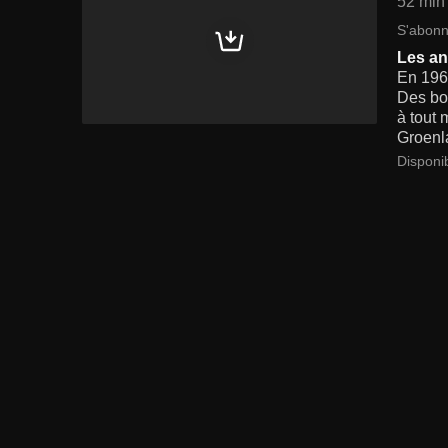
52 min
S'abonn
Les an
En 1960
Des bo
à tout
Groenl
Disponi