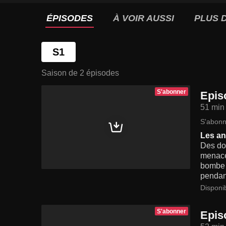
ÉPISODES
À VOIR AUSSI
PLUS D
S1
Saison de 2 épisodes
S'abonner
Epis
51 min
S'abonn
Les a
Des doc
menace 
bombe a
pendant
Disponi
S'abonner
Epis