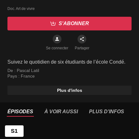
Doc. Art de vivre
S'ABONNER
Se connecter
Partager
Suivez le quotidien de six étudiants de l’école Condé.
De :
Pascal Latil
Pays :
France
Plus d'infos
ÉPISODES
À VOIR AUSSI
PLUS D'INFOS
S1