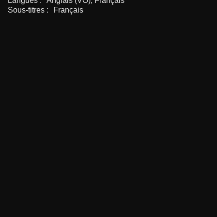
Langues :
Anglais (VO), Français
Sous-titres :
Français