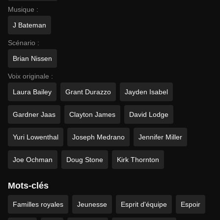
Musique :
J Bateman
Scénario :
Brian Nissen
Voix originale :
Laura Bailey
Grant Durazzo
Jayden Isabel
Gardner Jaas
Clayton James
David Lodge
Yuri Lowenthal
Joseph Medrano
Jennifer Miller
Joe Ochman
Doug Stone
Kirk Thornton
Mots-clés
Familles royales
Jeunesse
Esprit d'équipe
Espoir