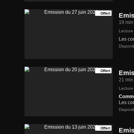
Offert
Emis
19 min
Lecture 
Les con
Disponi
Offert
Emis
21 min
Lecture 
Commen
Les con
Disponi
Offert
Emis