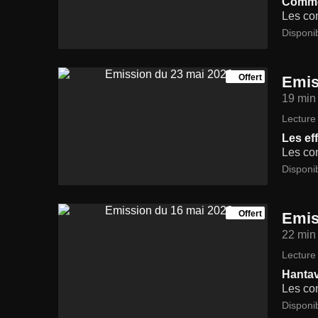
Commen
Les con
Disponi
Offert
Emis
19 min
Lecture 
Les eff
Les con
Disponi
Offert
Emis
22 min
Lecture 
Hantavi
Les con
Disponi