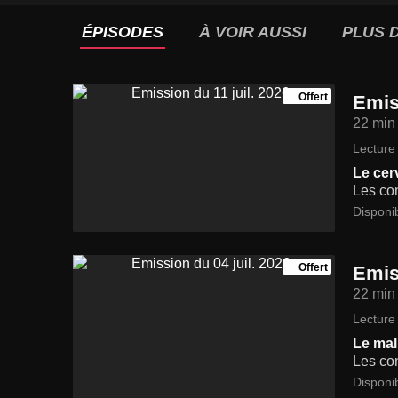
ÉPISODES
À VOIR AUSSI
PLUS D
Offert
Emis
22 min
Lecture 
Le cer
Les con
Disponi
Offert
Emis
22 min
Lecture 
Le mal
Les con
Disponi