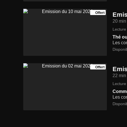
Offert
Emis
20 min
Lecture 
Thé ou
Les con
Disponi
Offert
Emis
22 min
Lecture 
Commen
Les con
Disponi