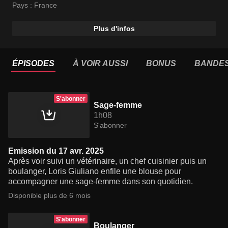
Pays :
France
Plus d'infos
ÉPISODES
À VOIR AUSSI
BONUS
BANDE
S'abonner
Sage-femme
1h08
S'abonner
Emission du 17 avr. 2025
Après voir suivi un vétérinaire, un chef cuisinier puis un
boulanger, Loris Giuliano enfile une blouse pour
accompagner une sage-femme dans son quotidien.
Disponible plus de 6 mois
S'abonner
Boulanger