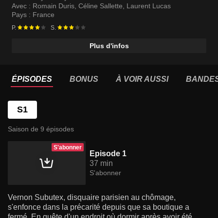
Avec :
Romain Duris
,
Céline Sallette
,
Laurent Lucas
Pays :
France
P.
S.
Plus d'infos
ÉPISODES
BONUS
À VOIR AUSSI
BANDE
S1
Saison de 9 épisodes
S'abonner
Episode 1
37 min
S'abonner
Vernon Subutex, disquaire parisien au chômage,
s'enfonce dans la précarité depuis que sa boutique a
fermé. En quête d'un endroit où dormir après avoir été