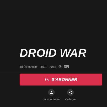
DROID WAR
Téléfilm Action   1h29   2018
S'ABONNER
Se connecter
Partager