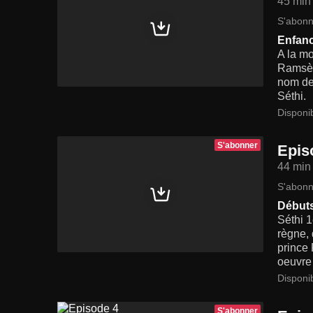
45 min
S'abonn
Enfan
A la m
Ramsès 
nom de 
Séthi.
Disponi
S'abonner
Epis
44 min
S'abonn
Débuts
Séthi 1
règne, 
prince 
oeuvre 
Disponi
S'abonner