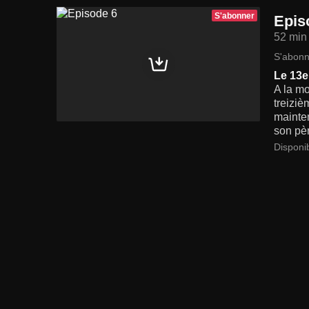
S'abonner
Epis
52 min
S'abonn
Le 13e 
A la mo
treiziè
mainten
son pèr
Disponi