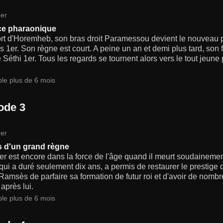
er
ce pharaonique
ort d'Horemheb, son bras droit Paramessou devient le nouveau
1er. Son règne est court. A peine un an et demi plus tard, son f
Séthi 1er. Tous les regards se tournent alors vers le tout jeune
ble plus de 6 mois
ode 3
er
 d'un grand règne
er est encore dans la force de l'âge quand il meurt soudaineme
qui a duré seulement dix ans, a permis de restaurer le prestige d
Ramsès de parfaire sa formation de futur roi et d'avoir de nombr
après lui.
ble plus de 6 mois