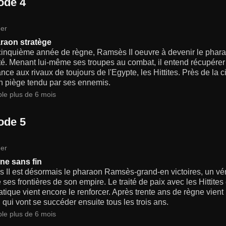
ode 4
er
raon stratège
inquième année de règne, Ramsès II oeuvre à devenir le pharaon 
é. Menant lui-même ses troupes au combat, il entend récupérer 
nce aux rivaux de toujours de l'Egypte, les Hittites. Près de la
n piège tendu par ses ennemis.
ble plus de 6 mois
ode 5
er
ne sans fin
II est désormais le pharaon Ramsès-grand-en victoires, un véri
 ses frontières de son empire. Le traité de paix avec les Hittite
tique vient encore le renforcer. Après trente ans de règne vient
 qui vont se succéder ensuite tous les trois ans.
ble plus de 6 mois