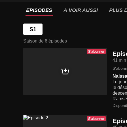
ÉPISODES
À VOIR AUSSI
PLUS D
S1
Saison de 6 épisodes
S'abonner
Epis
41 min
S'abonn
Naissa
Le jeun
le déso
descend
Ramsès,
Disponi
S'abonner
Epis