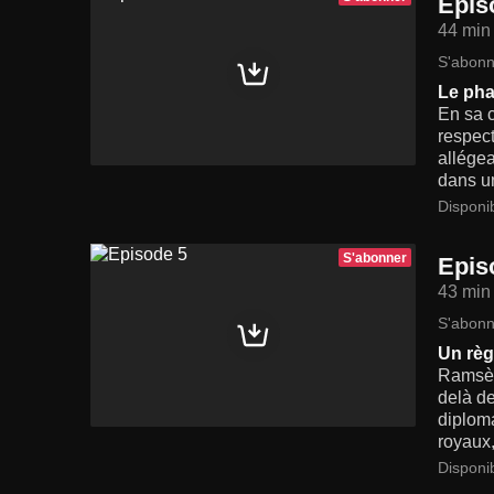
Epis
44 min
S'abonn
Le pha
En sa c
respect
allégea
dans u
Disponi
S'abonner
Epis
43 min
S'abonn
Un règ
Ramsès 
delà de
diploma
royaux,
Disponi